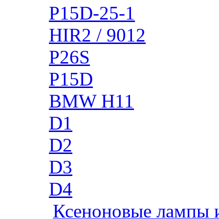
P15D-25-1
HIR2 / 9012
P26S
P15D
BMW H11
D1
D2
D3
D4
Ксеноновые лампы 