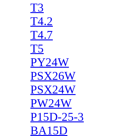
T3
T4.2
T4.7
T5
PY24W
PSX26W
PSX24W
PW24W
P15D-25-3
BA15D