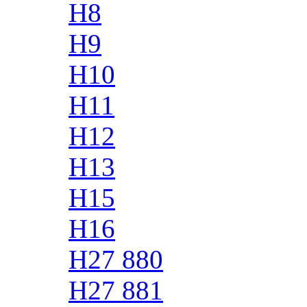
H8
H9
H10
H11
H12
H13
H15
H16
H27 880
H27 881