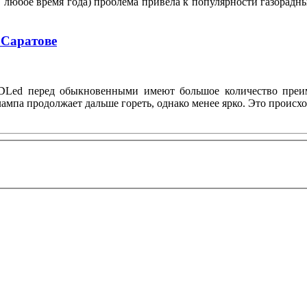
в любое время года) проблема привела к популярности газорадны
 Саратове
 DLed перед обыкновенными имеют большое количество преиму
я лампа продолжает дальше гореть, однако менее ярко. Это проис