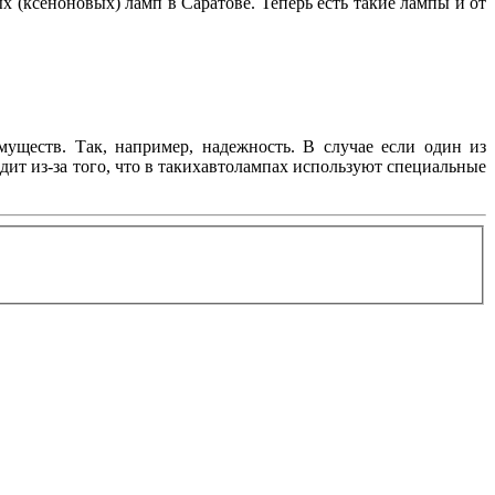
х (ксеноновых) ламп в Саратове. Теперь есть такие лампы и от
ществ. Так, например, надежность. В случае если один из
ходит из-за того, что в такихавтолампах используют специальные