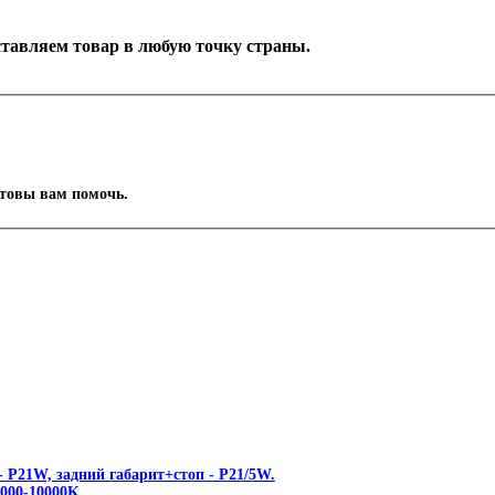
оставляем товар в любую точку страны.
отовы вам помочь.
 P21W, задний габарит+стоп - P21/5W.
00-10000K