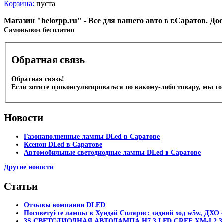
Корзина:
пуста
Магазин "belozpp.ru" - Все для вашего авто в г.Саратов. Д
Cамовывоз бесплатно
Обратная связь
Обратная связь!
Если хотите проконсультироваться по какому-либо товару, мы г
Новости
Газонаполненные лампы DLed в Саратове
Ксенон DLed в Саратове
Автомобильные светодиодные лампы DLed в Саратове
Другие новости
Статьи
Отзывы компании DLED
Посоветуйте лампы в Хундай Солярис: задний ход w5w, ДХО -
3S СВЕТОДИОДНАЯ АВТОЛАМПА H7 3 LED CREE XM-L2 30