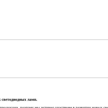
 светодиодных ламп.
продукции, поэтому мы активно участвуем в развитии новых св