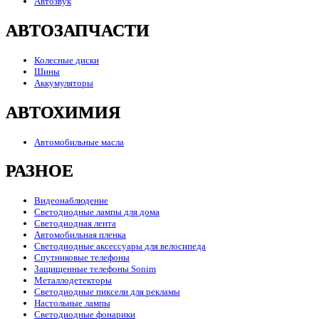
Автозвук
АВТОЗАПЧАСТИ
Колесные диски
Шины
Аккумуляторы
АВТОХИМИЯ
Автомобильные масла
РАЗНОЕ
Видеонаблюдение
Светодиодные лампы для дома
Светодиодная лента
Автомобильная пленка
Светодиодные аксессуары для велосипеда
Спутниковые телефоны
Защищенные телефоны Sonim
Металлодетекторы
Светодиодные пиксели для рекламы
Настольные лампы
Светодиодные фонарики