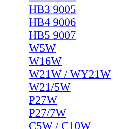
HB3 9005
HB4 9006
HB5 9007
W5W
W16W
W21W / WY21W
W21/5W
P27W
P27/7W
C5W / C10W