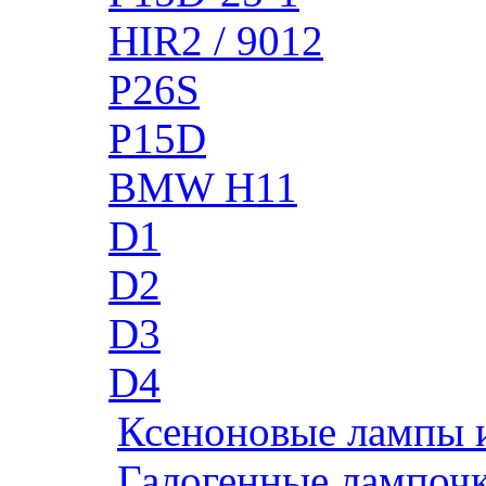
HIR2 / 9012
P26S
P15D
BMW H11
D1
D2
D3
D4
Ксеноновые лампы 
Галогенные лампоч