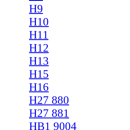
H9
H10
H11
H12
H13
H15
H16
H27 880
H27 881
HB1 9004