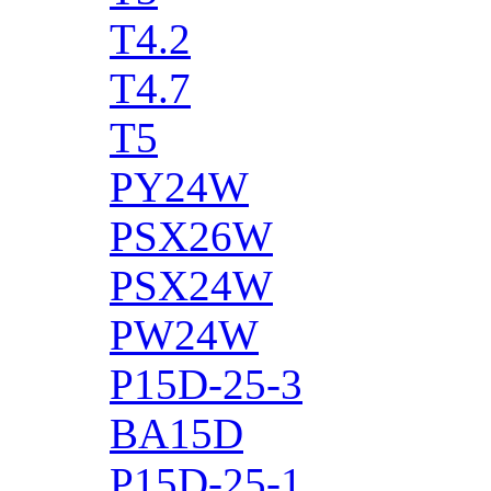
T4.2
T4.7
T5
PY24W
PSX26W
PSX24W
PW24W
P15D-25-3
BA15D
P15D-25-1