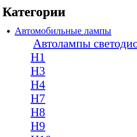
Категории
Автомобильные лампы
Автолампы светоди
H1
H3
H4
H7
H8
H9