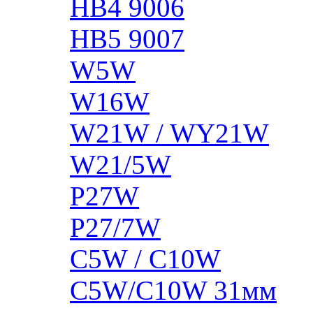
HB4 9006
HB5 9007
W5W
W16W
W21W / WY21W
W21/5W
P27W
P27/7W
C5W / C10W
C5W/C10W 31мм