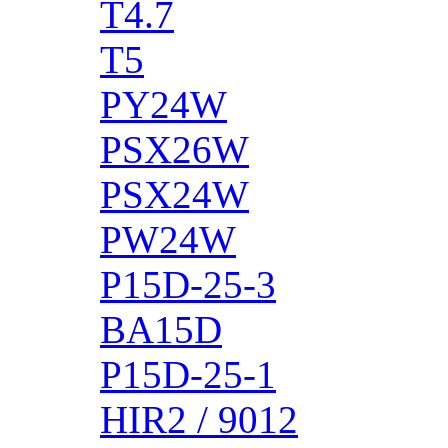
T4.7
T5
PY24W
PSX26W
PSX24W
PW24W
P15D-25-3
BA15D
P15D-25-1
HIR2 / 9012