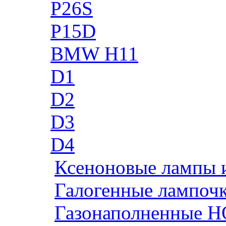
P26S
P15D
BMW H11
D1
D2
D3
D4
Ксеноновые лампы 
Галогенные лампоч
Газонаполненные H