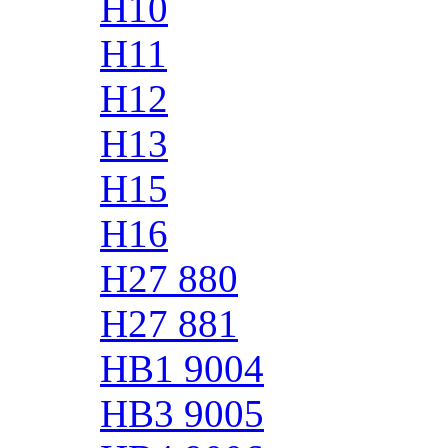
H10
H11
H12
H13
H15
H16
H27 880
H27 881
HB1 9004
HB3 9005