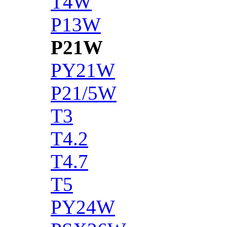
T4W
P13W
P21W
PY21W
P21/5W
T3
T4.2
T4.7
T5
PY24W