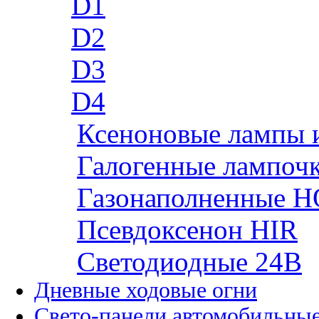
D1
D2
D3
D4
Ксеноновые лампы 
Галогенные лампоч
Газонаполненные H
Псевдоксенон HIR
Cветодиодные 24B
Дневные ходовые огни
Свето-панели автомобильны