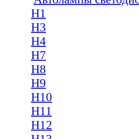
H1
H3
H4
H7
H8
H9
H10
H11
H12
H13