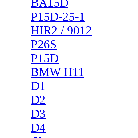
BA15D
P15D-25-1
HIR2 / 9012
P26S
P15D
BMW H11
D1
D2
D3
D4