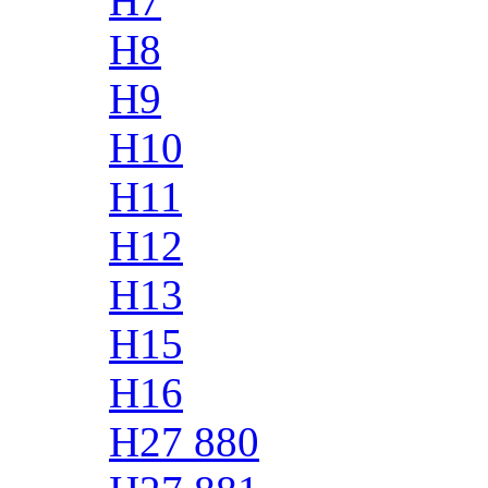
H7
H8
H9
H10
H11
H12
H13
H15
H16
H27 880