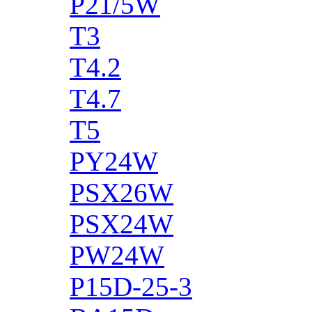
P21/5W
T3
T4.2
T4.7
T5
PY24W
PSX26W
PSX24W
PW24W
P15D-25-3