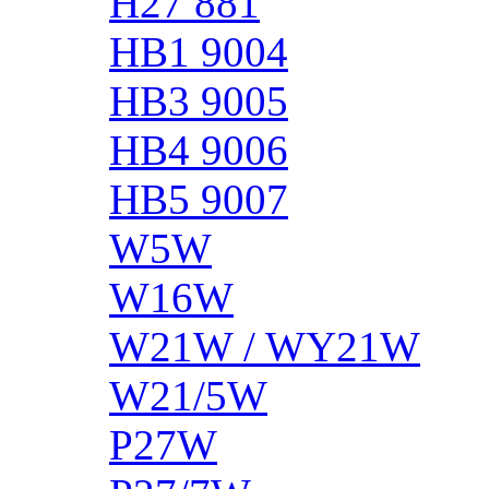
H27 881
HB1 9004
HB3 9005
HB4 9006
HB5 9007
W5W
W16W
W21W / WY21W
W21/5W
P27W