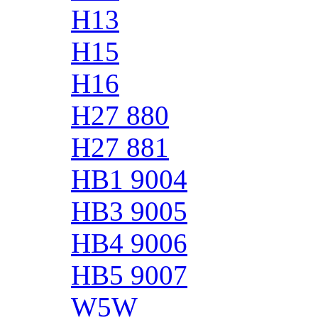
H13
H15
H16
H27 880
H27 881
HB1 9004
HB3 9005
HB4 9006
HB5 9007
W5W