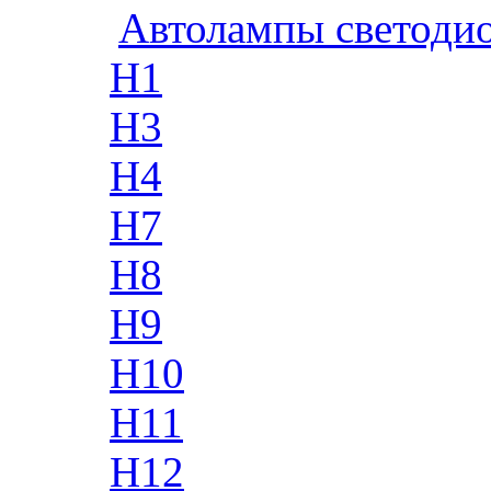
Автолампы светоди
H1
H3
H4
H7
H8
H9
H10
H11
H12