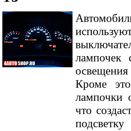
Автомоби
использую
выключат
лампочек 
освещения
Кроме это
лампочки о
что созда
подсвет