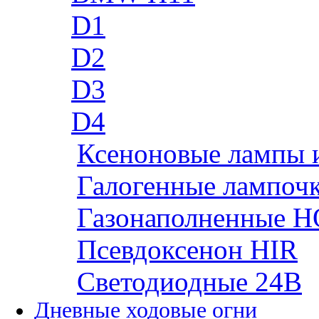
D1
D2
D3
D4
Ксеноновые лампы 
Галогенные лампоч
Газонаполненные H
Псевдоксенон HIR
Cветодиодные 24B
Дневные ходовые огни