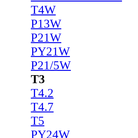
T4W
P13W
P21W
PY21W
P21/5W
T3
T4.2
T4.7
T5
PY24W