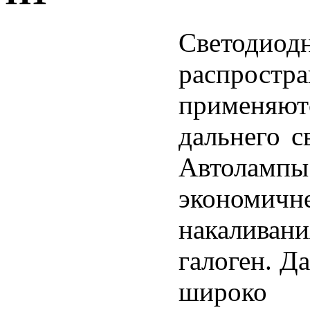
Светоди
распростр
применяю
дальнего с
Автолам
экономичн
накаливани
галоген. Д
широко 