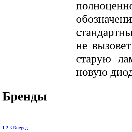
полноцен
обозначени
стандартн
не вызовет
старую ла
новую дио
Бренды
1
2
3
Вперед