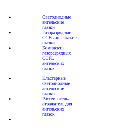
Светодиодные
ангельские
глазки
Газоразрядные
CCFL ангельские
глазки
Комплекты
газоразрядных
CCFL
ангельских
глазок
Кластерные
светодиодные
ангельские
глазки
Рассеиватель-
отражатель для
ангельских
глазок