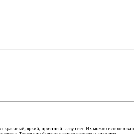
ют красивый, яркий, приятный глазу свет. Их можно использоват
редства. Также они бывают разного размера и диаметра.